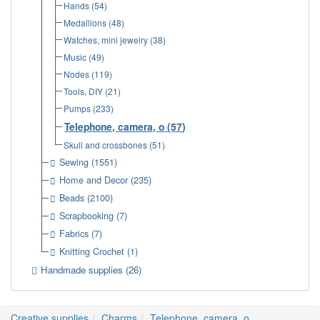
Hands
(54)
Medallions
(48)
Watches, mini jewelry
(38)
Music
(49)
Nodes
(119)
Tools, DIY
(21)
Pumps
(233)
Telephone, camera, o
(57)
Skull and crossbones
(51)
Sewing
(1551)
Home and Decor
(235)
Beads
(2100)
Scrapbooking
(7)
Fabrics
(7)
Knitting Crochet
(1)
Handmade supplies
(26)
Creative supplies
Charms
Telephone, camera, o