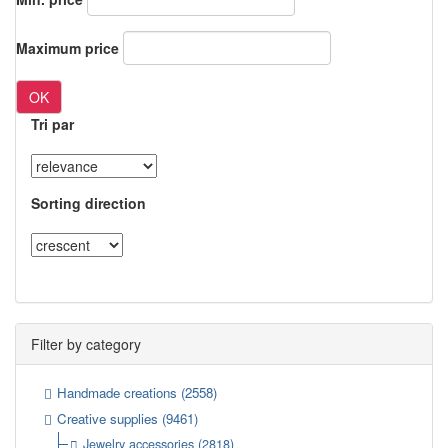
Maximum price
OK
Tri par
Sorting direction
Filter by category
Handmade creations
(2558)
Creative supplies
(9461)
Jewelry accessories
(2818)