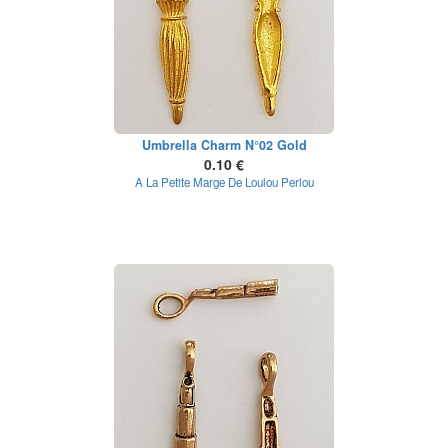
Umbrella Charm N°02 Gold
0.10 €
A La Petite Marge De Loulou Perlou