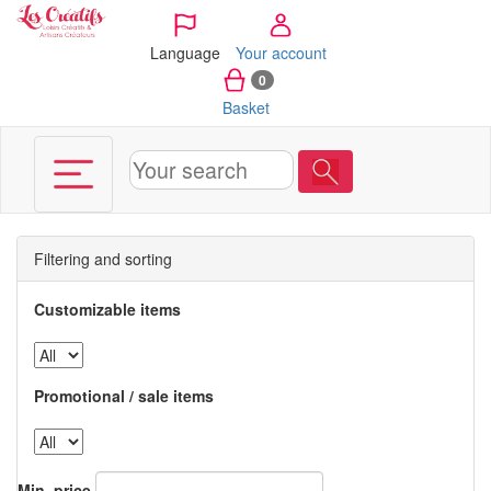
Cookies management panel
Language
Your account
0
Basket
Filtering and sorting
Customizable items
Promotional / sale items
Min. price