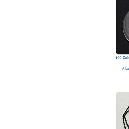
100 Ca
A La