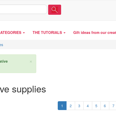
CATEGORIES
THE TUTORIALS
Gift ideas from our crea
es
×
ative
ive supplies
1
2
3
4
5
6
7