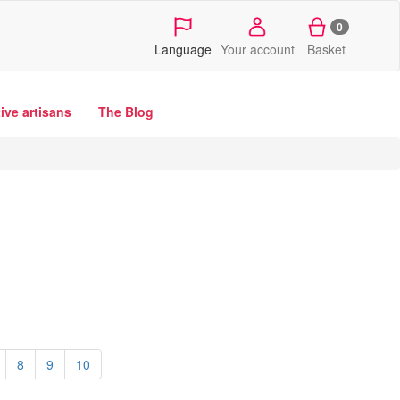
0
Language
Your account
Basket
tive artisans
The Blog
8
9
10