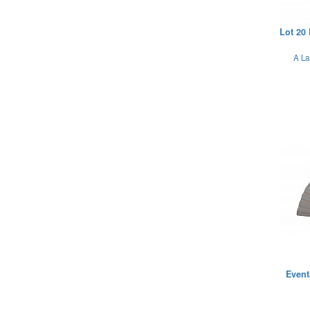
Lot 20
A La
Event