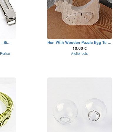
- Si...
Hen With Wooden Puzzle Egg To ...
10.00 €
 Perlou
Atelier bois