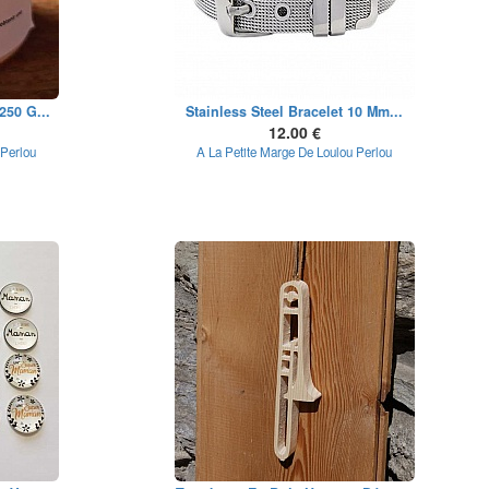
250 G...
Stainless Steel Bracelet 10 Mm...
12.00 €
 Perlou
A La Petite Marge De Loulou Perlou