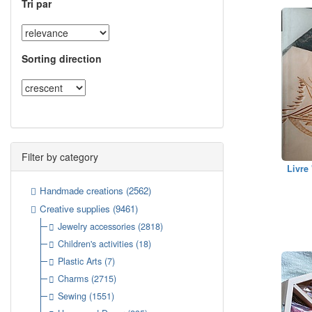
Tri par
Sorting direction
Filter by category
Livre
Handmade creations
(2562)
Creative supplies
(9461)
Jewelry accessories
(2818)
Children's activities
(18)
Plastic Arts
(7)
Charms
(2715)
Sewing
(1551)