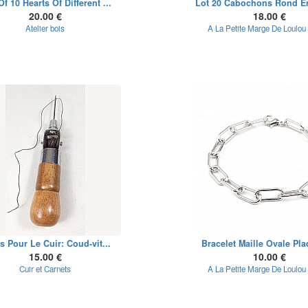
f 10 Hearts Of Different ...
Lot 20 Cabochons Rond En 
20.00 €
18.00 €
Atelier bois
A La Petite Marge De Loulou
ls Pour Le Cuir: Coud-vit...
Bracelet Maille Ovale Pla
15.00 €
10.00 €
Cuir et Carnets
A La Petite Marge De Loulou