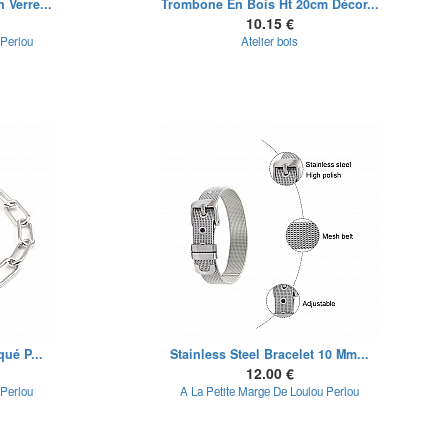
Verre...
Trombone En Bois Ht 20cm Décor...
10.15 €
 Perlou
Atelier bois
qué P...
Stainless Steel Bracelet 10 Mm...
12.00 €
 Perlou
A La Petite Marge De Loulou Perlou