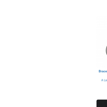
Brace
A La