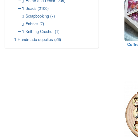
Home and Decor
(235)
Beads
(2100)
Scrapbooking
(7)
Fabrics
(7)
Knitting Crochet
(1)
Handmade supplies
(26)
Coffr