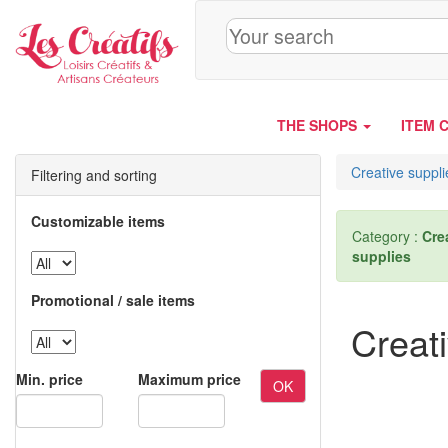
Cookies management panel
THE SHOPS
ITEM 
Creative suppli
Filtering and sorting
Customizable items
Category :
Cre
supplies
Promotional / sale items
Creat
Min. price
Maximum price
OK