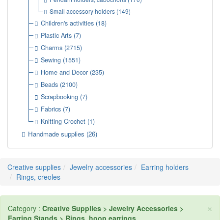
Small accessory holders
(149)
Children's activities
(18)
Plastic Arts
(7)
Charms
(2715)
Sewing
(1551)
Home and Decor
(235)
Beads
(2100)
Scrapbooking
(7)
Fabrics
(7)
Knitting Crochet
(1)
Handmade supplies
(26)
Creative supplies
Jewelry accessories
Earring holders
Rings, creoles
×
Category :
Creative Supplies > Jewelry Accessories >
Earring Stands > Rings, hoop earrings