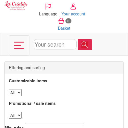
Cookies management panel
Language
Your account
0
Basket
Filtering and sorting
Customizable items
Promotional / sale items
Min. price