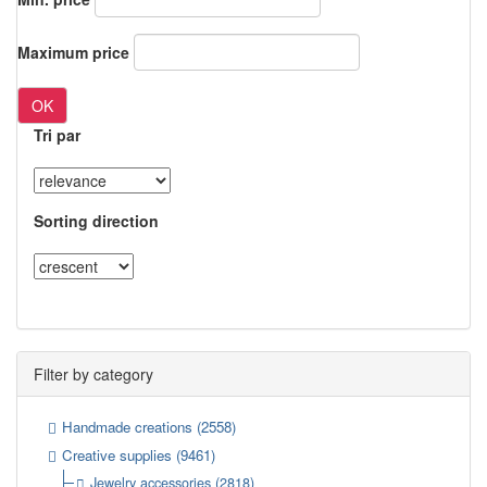
Maximum price
OK
Tri par
Sorting direction
Filter by category
Handmade creations
(2558)
Creative supplies
(9461)
Jewelry accessories
(2818)