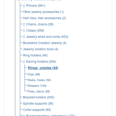
Primers
(961)
Other jewelry accessories
(1)
Hair clips, Hair accessories
(2)
Chains, chains
(38)
Clasps
(356)
Jewelry wires and cords
(453)
Bookstore Creation Jewelry
(4)
Jewelry creation tools
(4)
Ring holders
(49)
Earring holders
(294)
Rings, creoles
(44)
Clips
(68)
Hooks, hooks
(50)
Sleepers
(103)
Fleas, stems
(28)
Bracelet holders
(205)
Spindle supports
(39)
Collar supports
(93)
Pendant holders, cabochons
(170)