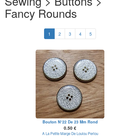
Sewing > Buttons >
Fancy Rounds
1
2
3
4
5
Bouton N°22 De 23 Mm Rond
0.50 €
A La Petite Marge De Loulou Perlou