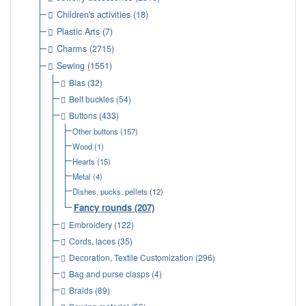
Children's activities
(18)
Plastic Arts
(7)
Charms
(2715)
Sewing
(1551)
Bias
(32)
Belt buckles
(54)
Buttons
(433)
Other buttons
(157)
Wood
(1)
Hearts
(15)
Metal
(4)
Dishes, pucks, pellets
(12)
Fancy rounds
(207)
Embroidery
(122)
Cords, laces
(35)
Decoration, Textile Customization
(296)
Bag and purse clasps
(4)
Braids
(89)