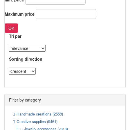
Maximum price
OK
Tri par
Sorting direction
Filter by category
Handmade creations
(2558)
Creative supplies
(9461)
Jewelry accessories
(2818)