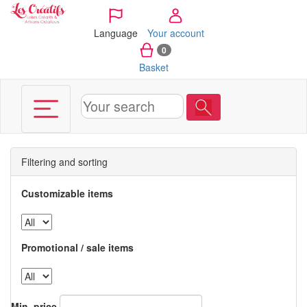
Cookies management panel
Language
Your account
0
Basket
Filtering and sorting
Customizable items
Promotional / sale items
Min. price