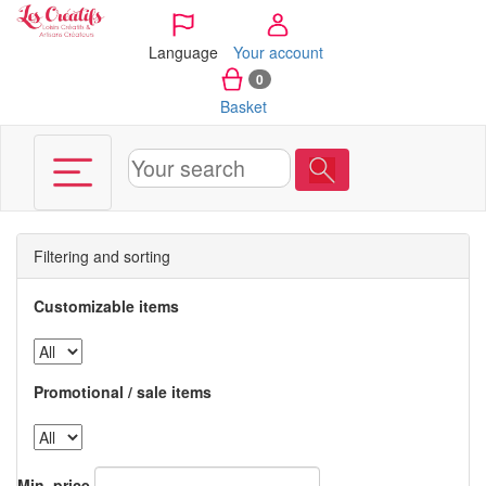
Cookies management panel
Language
Your account
0
Basket
Filtering and sorting
Customizable items
Promotional / sale items
Min. price