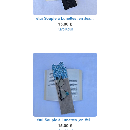
étui Souple à Lunettes ,en Jea...
15.00 €
Karo Koud
étui Souple à Lunettes ,en Vel...
15.00 €