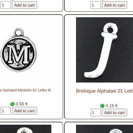
e Alphabet Médaille 02 Lettre M
Breloque Alphabet 01 Lett
0.50 €
0.15 €