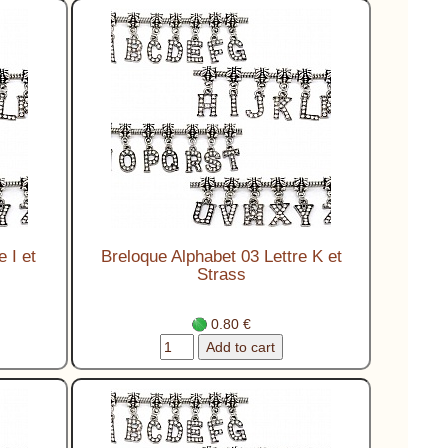
 I et
Breloque Alphabet 03 Lettre K et
Strass
0.80 €