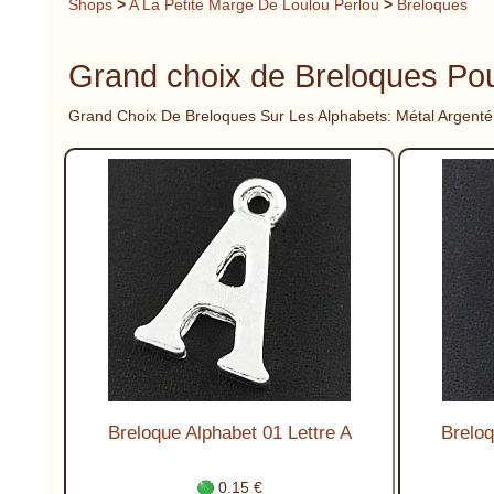
Shops
>
A La Petite Marge De Loulou Perlou
>
Breloques
Grand choix de Breloques Pou
Grand Choix De Breloques Sur Les Alphabets: Métal Argenté
Breloque Alphabet 01 Lettre A
Breloq
0.15 €