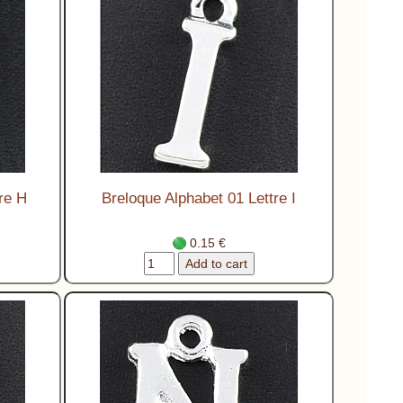
re H
Breloque Alphabet 01 Lettre I
0.15 €