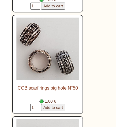
CCB scarf rings big hole N°50
1.00 €