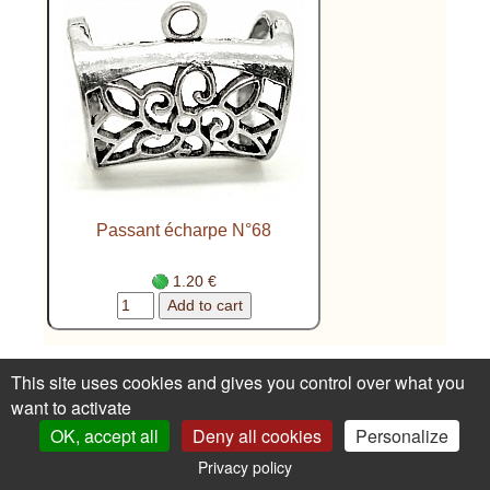
Passant écharpe N°68
1.20 €
This site uses cookies and gives you control over what you
Conditions de vente
Conditions de vente
want to activate
générales
Confidentialité
1st order ?
Renoncer
OK, accept all
Deny all cookies
Personalize
au contrat ici
Privacy policy