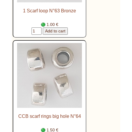
1 Scarf loop N°63 Bronze
1.00 €
CCB scarf rings big hole N°64
1.50 €