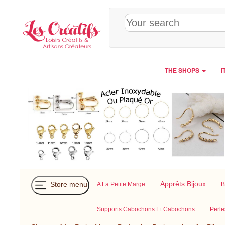
Cookies management panel
THE SHOPS
I
Apprêts Bijoux
Store menu
A La Petite Marge
B
Supports Cabochons Et Cabochons
Perle