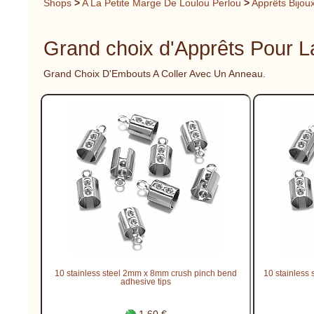
Shops
>
A La Petite Marge De Loulou Perlou
>
Apprêts Bijou
Grand choix d'Apprêts Pour L
Grand Choix D'Embouts A Coller Avec Un Anneau.
10 stainless steel 2mm x 8mm crush pinch bend
10 stainless 
adhesive tips
1.60 €