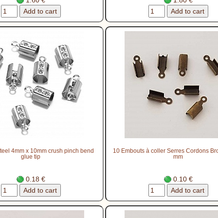
 steel 4mm x 10mm crush pinch bend
10 Embouts à coller Serres Cordons Br
glue tip
mm
0.18 €
0.10 €