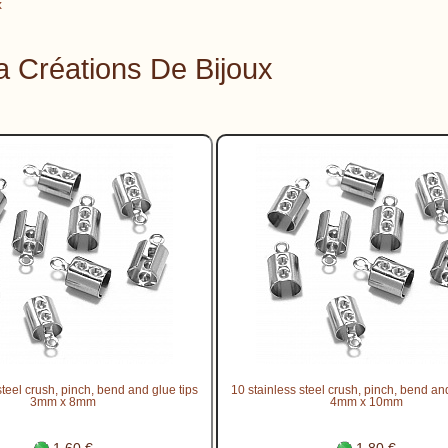
x
a Créations De Bijoux
steel crush, pinch, bend and glue tips
10 stainless steel crush, pinch, bend an
3mm x 8mm
4mm x 10mm
1.60 €
1.80 €