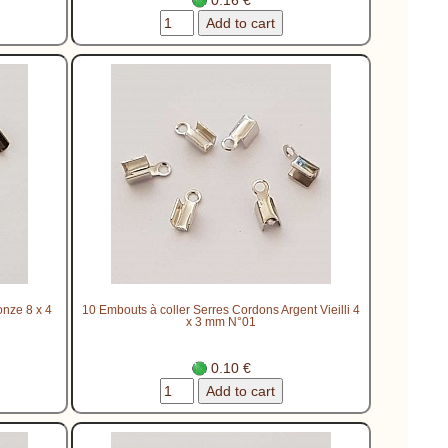
onze 8 x 4
10 Embouts à coller Serres Cordons Argent Vieilli 4
x 3 mm N°01
0.10 €