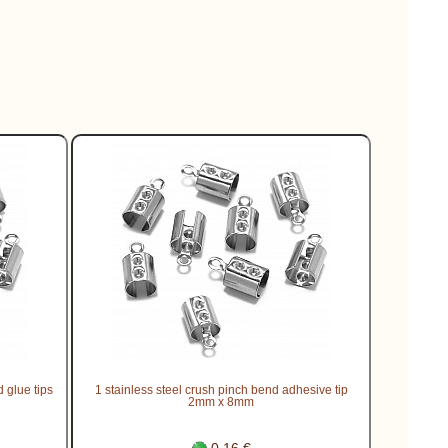
d glue tips
1 stainless steel crush pinch bend adhesive tip
2mm x 8mm
0.16 €