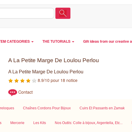
TEM CATEGORIES
THE TUTORIALS
Gift ideas from our creative 
A La Petite Marge De Loulou Perlou
A La Petite Marge De Loulou Perlou
8.9/10 pour 18 notice
Contact
reloques
Chaînes Cordons Pour Bijoux
Cuirs Et Passants en Zamak
s
Mercerie
Les Kits
Nos Outils: Colle à bijoux, Argentella, Etc...