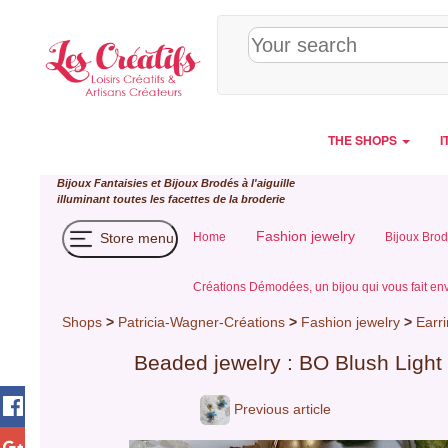
Cookies management panel
THE SHOPS
I
Bijoux Fantaisies et Bijoux Brodés à l'aiguille
illuminant toutes les facettes de la broderie
Fashion jewelry
Store menu
Home
Bijoux Brod
Créations Démodées, un bijou qui vous fait en
Shops
>
Patricia-Wagner-Créations
>
Fashion jewelry
>
Earr
Beaded jewelry : BO Blush Light
Previous article