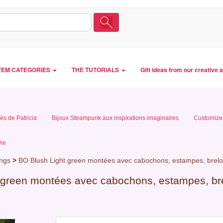
TEM CATEGORIES
THE TUTORIALS
Gift ideas from our creative 
és de Patricia
Bijoux Steampunk aux inspirations imaginaires
Customized
vie
ings
>
BO Blush Light green montées avec cabochons, estampes, breloq
 green montées avec cabochons, estampes, bre