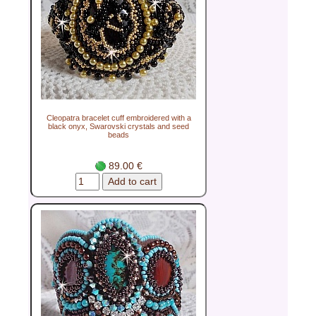
Cleopatra bracelet cuff embroidered with a
black onyx, Swarovski crystals and seed
beads
89.00 €