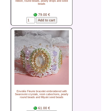
ribbon, round beads, pearly drops and seed
beads
79.00 €
Envolée Fleurie bracelet embroidered with
Swarovski crystals, resin cabochons, pearly
round beads and Miyuki seed beads
61.00 €