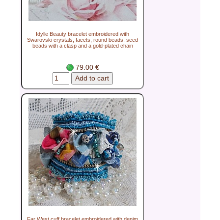
Idylle Beauty bracelet embroidered with
Swarovski crystals, facets, round beads, seed
beads with a clasp and a gold-plated chain
79.00 €
Far West cuff bracelet embroidered with denim