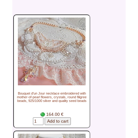
Bouquet d'un Jour necklace embroidered with
mother-of-pearl flowers, crystals, round filigree
beads, 925/1000 silver and quality seed beads
164.00 €