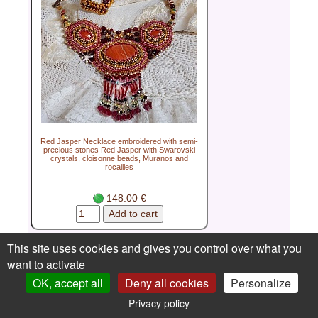
Red Jasper Necklace embroidered with semi-
precious stones Red Jasper with Swarovski
crystals, cloisonne beads, Muranos and
rocailles
148.00 €
This site uses cookies and gives you control over what you
want to activate
OK, accept all
Deny all cookies
Personalize
Privacy policy