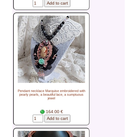
Pendant necklace Marquise embroidered with
pearly pearls, a beautiful lace, a sumptuous
jewel
164.00 €