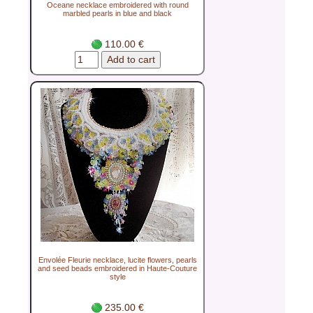
Oceane necklace embroidered with round
marbled pearls in blue and black
110.00 €
Envolée Fleurie necklace, lucite flowers, pearls
and seed beads embroidered in Haute-Couture
style
235.00 €