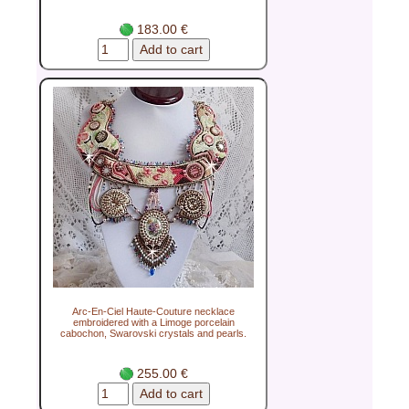
183.00 €
Arc-En-Ciel Haute-Couture necklace
embroidered with a Limoge porcelain
cabochon, Swarovski crystals and pearls.
255.00 €