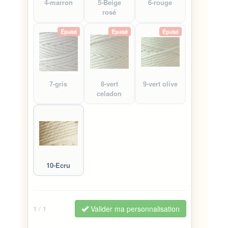
4-marron
5-Beige
6-rouge
rosé
Épuisé
Épuisé
Épuisé
7-gris
8-vert
9-vert olive
celadon
10-Ecru
Valider ma personnalisation
1
/ 1