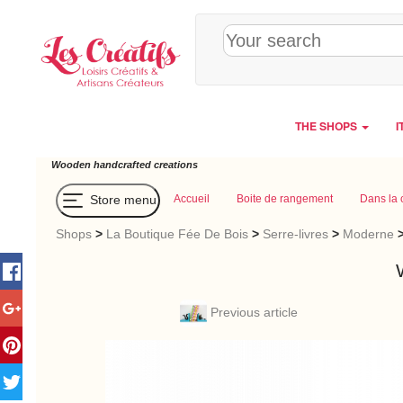
Cookies management panel
THE SHOPS
I
Wooden handcrafted creations
Store menu
Accueil
Boite de rangement
Dans la 
Shops
>
La Boutique Fée De Bois
>
Serre-livres
>
Moderne
Previous article