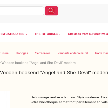
TEM CATEGORIES
THE TUTORIALS
Gift ideas from our creative 
cuisine
Horloges
Serre-livres
Pancarte et déco mural
Porte ma
>
Wooden bookend "Angel and She-Devil" modern
Wooden bookend "Angel and She-Devil" moder
Bel ouvrage réalisé à la main. Style moderne. Ces a
votre bibliothèque et mettront parfaitement en valeu