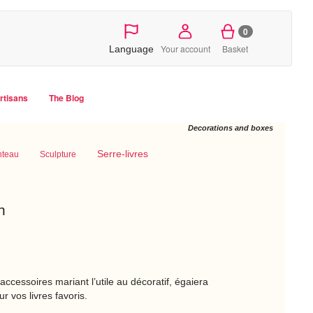
0
Your account
Basket
Language
artisans
The Blog
Decorations and boxes
Serre-livres
nteau
Sculpture
n
ccessoires mariant l’utile au décoratif, égaiera
r vos livres favoris.