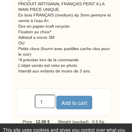
PRODUIT ARTISANAL FRANÇAIS PEINT A LA
MAIN PIECE UNIQUE.
En bois FRANÇAIS (medium) ép 3mm peinture et
vernis à l’eau A+.
Dos en papier kraft recycler.
Fixation au choix* :
Adhésif a miroir 3M
OU
Petits clous (fourni avec pastilles cache clou pour
le noir)
*A préciser lors de la commande
L’objet vendu est celui en photo.
Interdit aux enfants de moins de 3 ans.
Price :
12.00 €
Weight (packed) : 0.6 Kg
This site uses cookies and gives you control over what you