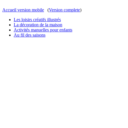
Cookies management panel
Accueil version mobile
(
Version complete
)
Les loisirs créatifs illustrés
La décoration de la maison
Activités manuelles pour enfants
Au fil des saisons