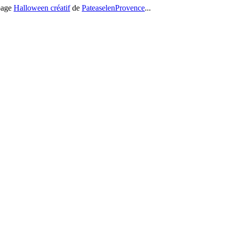
 page
Halloween créatif
de
PateaselenProvence
...